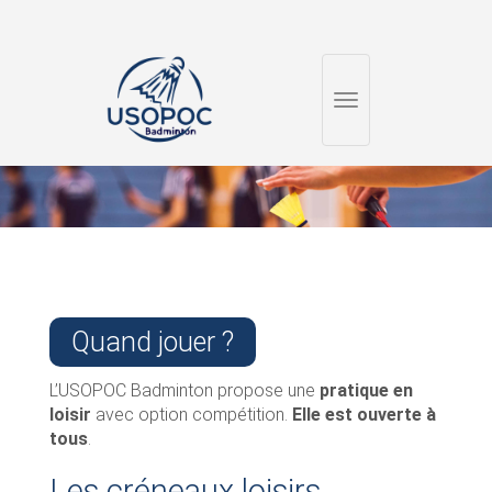
Toggle
navigation
Quand jouer ?
L’USOPOC Badminton propose une
pratique en
loisir
avec option compétition.
Elle est ouverte à
tous
.
Les créneaux loisirs